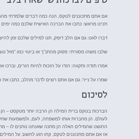
טיפים לברכות שיישארו בלב
אם אתם מתכוננים לטקס, הנה כמה דברים שלמדתי מהחו
תכינו מראש: כתבו את הברכה האישית שלכם כמה ימים ל
דברו לאט: גם אם הלב דופק, תנו למילים שלכם זמן להיש
שלבו משהו מסורתי: פסוק מהתנ"ך או ביטוי כמו "מזל טוב
אמרו תודה ותקווה: הודו על הזכות להיות הורים, וברכו את
שמרו על נייר: גם אם אתם רוצים לדבר מהלב, כתבו את 
לסיכום
הברכות בטקס ברית המילה הן הרבה יותר מטקסט – הן ה
לעולם. הן מחברות אותו למשפחה, לעם, ולמשמעות שתלווה
הרגשנו שהמילים האלה הן מתנה שאנחנו נותנים לו – מת
אז אם אתם מתכוננים לטקס, קחו רגע לחשוב על המילים 