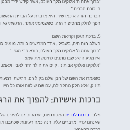
"ברוך אתה ה' אלוקינו מלך העולם, אשר קידש ידיד מבטן…
ה' כורת הברית."
הברכה הזו היא כמו שיר. היא מדברת על הברית הראשונ
הפך לחלק מהסיפור הזה. כששמעתי אותה, הרגשתי גאווה 
5. ברכת הגפן וקריאת השם
השלב הזה היה, בשבילי, אחד המרגשים ביותר. מוזגים כו
"ברוך אתה ה' אלוקינו מלך העולם, בורא פרי הגפן."
ואז מגיע הרגע שבו נותנים לתינוק את שמו:
"אלוקינו ואלוקי אבותינו, קיים את הילד הזה לאביו ולאמו
כשאמרו את השם של הבן שלנו בקול רם, הרגשתי דמעות ב
תינוק, אלא חלק מהקהילה, עם שם שילווה אותו כל חייו. 
ברכות אישיות: להפוך את הרג
מלבד
ברכות לברית
המסורתיות, יש מקום גם למילים של
שאנחנו עדיין מדברים עליו. הנה כמה רעיונות שכתבנו או
ברכה מהאמא: