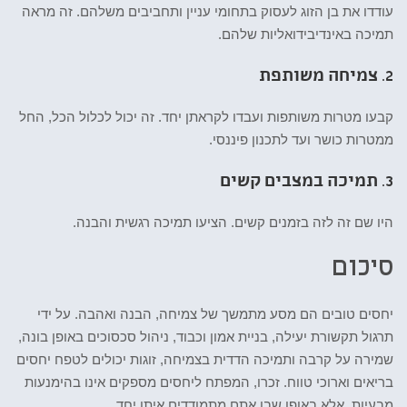
עודדו את בן הזוג לעסוק בתחומי עניין ותחביבים משלהם. זה מראה
תמיכה באינדיבידואליות שלהם.
2.
צמיחה משותפת
קבעו מטרות משותפות ועבדו לקראתן יחד. זה יכול לכלול הכל, החל
ממטרות כושר ועד לתכנון פיננסי.
3.
תמיכה במצבים קשים
היו שם זה לזה בזמנים קשים. הציעו תמיכה רגשית והבנה.
סיכום
יחסים טובים הם מסע מתמשך של צמיחה, הבנה ואהבה. על ידי
תרגול תקשורת יעילה, בניית אמון וכבוד, ניהול סכסוכים באופן בונה,
שמירה על קרבה ותמיכה הדדית בצמיחה, זוגות יכולים לטפח יחסים
בריאים וארוכי טווח. זכרו, המפתח ליחסים מספקים אינו בהימנעות
מבעיות, אלא באופן שבו אתם מתמודדים איתן יחד.